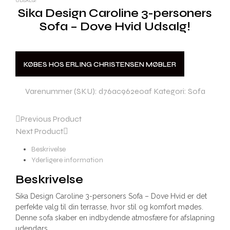
UDSALG!
Sika Design Caroline 3-personers
Sofa – Dove Hvid Udsalg!
KØBES HOS ERLING CHRISTENSEN MØBLER
Varenummer (SKU):
d76ac962e0af
Kategori:
Sofa
Previous Product
Next Product
Beskrivelse
Yderligere information
Beskrivelse
Sika Design Caroline 3-personers Sofa – Dove Hvid er det
perfekte valg til din terrasse, hvor stil og komfort mødes.
Denne sofa skaber en indbydende atmosfære for afslapning
udendørs