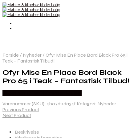
Forside
/
Nyheder
/
Ofyr Mise En Place Bord Black Pro 65 i
Teak – Fantastisk Tilbud!
Ofyr Mise En Place Bord Black
Pro 65 i Teak – Fantastisk Tilbud!
Købes hos Erling Christensen Møbler
Varenummer (SKU):
4b07d11da34f
Kategori:
Nyheder
Previous Product
Next Product
Beskrivelse
Yderligere information