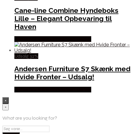
Cane-line Combine Hyndeboks
Lille – Elegant Opbevaring til
Haven
Købes hos Erling Christensen Møbler
Udsalg 32%
Andersen Furniture S7 Skænk med
Hvide Fronter – Udsalg!
Købes hos Erling Christensen Møbler
×
×
What are you looking for?