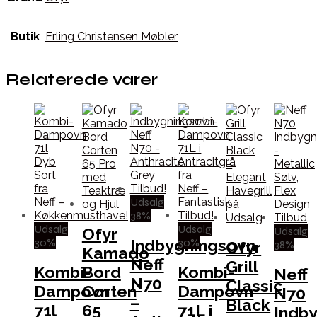
Butik
Erling Christensen Møbler
Relaterede varer
Udsalg
38%
Udsalg
Udsalg
Udsalg
Ofyr
30%
30%
Indbygningsovn
38%
Ofyr
Kamado
Neff
Grill
Kombi-
Bord
Kombi-
Neff
N70
Classic
Dampovn
Corten
Dampovn
N70
–
Black
71l
65
71L i
Indb