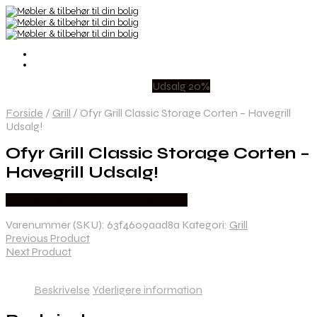
Udsalg 20%
Forside
/
Grill
/
Ofyr Grill Classic Storage Corten – Havegrill
Udsalg!
Ofyr Grill Classic Storage Corten –
Havegrill Udsalg!
Købes hos Erling Christensen Møbler
Varenummer (SKU):
63f4609aad8a
Kategori:
Grill
Previous Product
Next Product
Beskrivelse
Yderligere information