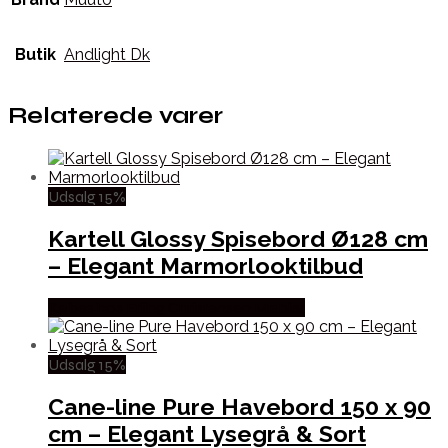
Butik
Andlight Dk
Relaterede varer
Udsalg 15%
Kartell Glossy Spisebord Ø128 cm
– Elegant Marmorlooktilbud
Købes hos Erling Christensen Møbler
Udsalg 15%
Cane-line Pure Havebord 150 x 90
cm – Elegant Lysegrå & Sort