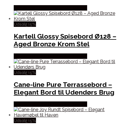
Købes hos Erling Christensen Møbler
Udsalg 15%
Kartell Glossy Spisebord Ø128 –
Aged Bronze Krom Stel
Købes hos Erling Christensen Møbler
Udsalg 15%
Cane-line Pure Terrassebord –
Elegant Bord til Udendørs Brug
Købes hos Erling Christensen Møbler
Udsalg 15%