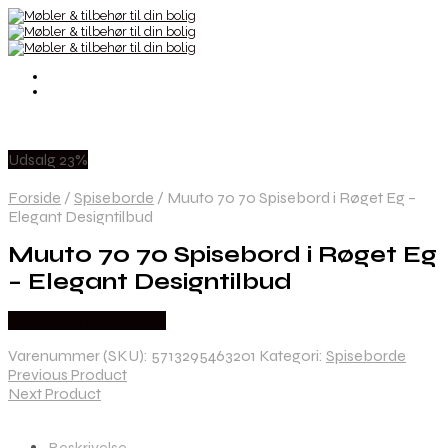
Udsalg 23%
Forside
/
Spiseborde
/
Muuto 70 70 Spisebord i Røget Eg –
Elegant Designtilbud
Muuto 70 70 Spisebord i Røget Eg
– Elegant Designtilbud
Købes hos Andlight Dk
Varenummer (SKU):
5713295463201
Kategori:
Spiseborde
Previous Product
Next Product
Beskrivelse