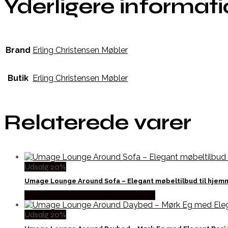
Yderligere informat
Brand
Erling Christensen Møbler
Butik
Erling Christensen Møbler
Relaterede varer
Udsalg 20%
Umage Lounge Around Sofa – Elegant møbeltilbud til hjem
Købes hos Erling Christensen Møbler
Udsalg 20%