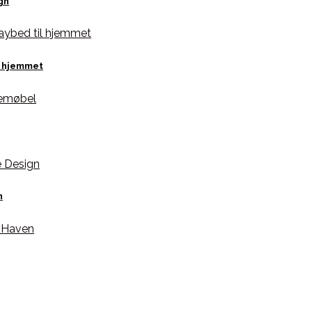
gn
l hjemmet
n