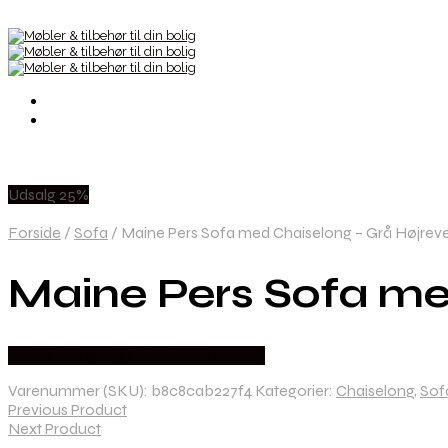
Udsalg 25%
Forside
/
Sofa
/
Maine Pers Sofa med Chaiselong – Grå Højreve
Maine Pers Sofa med
Købes hos Erling Christensen Møbler
Varenummer (SKU):
b8c8cab227f4
Kategorier:
Chaiselong
,
Sof
Previous Product
Next Product