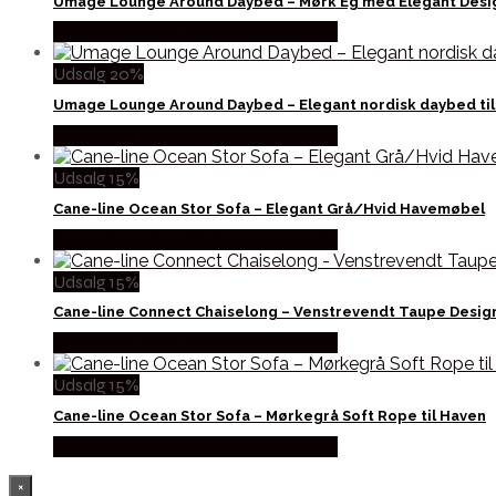
Umage Lounge Around Daybed – Mørk Eg med Elegant Desi
Købes hos Erling Christensen Møbler
Udsalg 20%
Umage Lounge Around Daybed – Elegant nordisk daybed ti
Købes hos Erling Christensen Møbler
Udsalg 15%
Cane-line Ocean Stor Sofa – Elegant Grå/Hvid Havemøbel
Købes hos Erling Christensen Møbler
Udsalg 15%
Cane-line Connect Chaiselong – Venstrevendt Taupe Desig
Købes hos Erling Christensen Møbler
Udsalg 15%
Cane-line Ocean Stor Sofa – Mørkegrå Soft Rope til Haven
Købes hos Erling Christensen Møbler
×