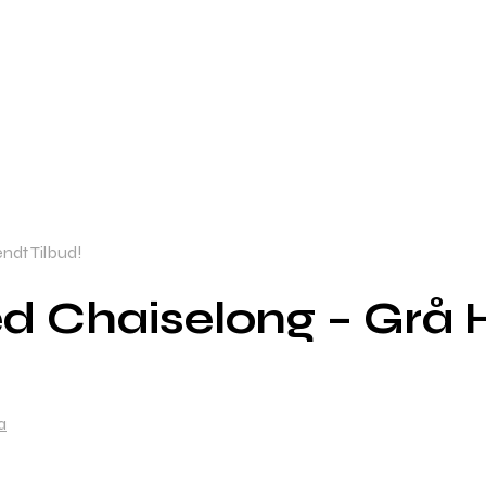
ndt Tilbud!
 Chaiselong – Grå H
a