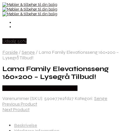
Udsalg 50%
Forside
/
Senge
/
Lama Family Elevationsseng 160×200 –
Lysegrå Tilbud!
Lama Family Elevationsseng
160×200 – Lysegrå Tilbud!
Købes hos Erling Christensen Møbler
Varenummer (SKU):
590e77e2fd27
Kategori:
Senge
Previous Product
Next Product
Beskrivelse
Yderligere information