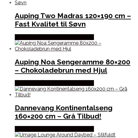
Auping Two Madras 120×190 cm –
Fast Kvalitet til Søvn
Købes hos Erling Christensen Møbler
Auping Noa Sengeramme 80×200
– Chokoladebrun med Hjul
Købes hos Erling Christensen Møbler
Dannevang Kontinentalseng
160×200 cm – Grå Tilbud!
Købes hos Erling Christensen Møbler