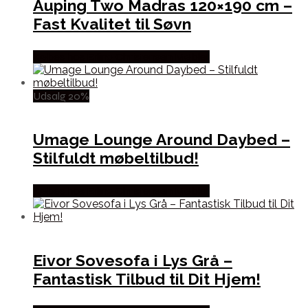
Auping Two Madras 120×190 cm –
Fast Kvalitet til Søvn
Købes hos Erling Christensen Møbler
Udsalg 20%
Umage Lounge Around Daybed –
Stilfuldt møbeltilbud!
Købes hos Erling Christensen Møbler
Eivor Sovesofa i Lys Grå –
Fantastisk Tilbud til Dit Hjem!