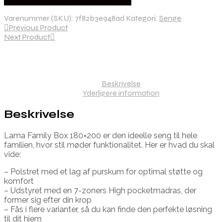
Købes hos Erling Christensen Møbler
Varenummer (SKU):
7f82b3e948ad
Kategori:
Senge
Previous Product
Next Product
Beskrivelse
Yderligere information
Beskrivelse
Lama Family Box 180×200 er den ideelle seng til hele
familien, hvor stil møder funktionalitet. Her er hvad du skal
vide:
– Polstret med et lag af purskum for optimal støtte og
komfort
– Udstyret med en 7-zoners High pocketmadras, der
former sig efter din krop
– Fås i flere varianter, så du kan finde den perfekte løsning
til dit hjem