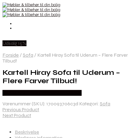
Udsalg 15%
Forside
/
Sofa
/
Kartell Hiray Sofa til Uderum – Flere Farver
Tilbud!
Kartell Hiray Sofa til Uderum –
Flere Farver Tilbud!
Købes hos Erling Christensen Møbler
Varenummer (SKU):
170093706c3d
Kategori:
Sofa
Previous Product
Next Product
Beskrivelse
Yderligere information