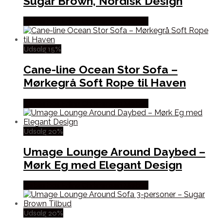
Sugar Brown, Nordisk Design
Købes hos Erling Christensen Møbler
Udsalg 15%
Cane-line Ocean Stor Sofa –
Mørkegrå Soft Rope til Haven
Købes hos Erling Christensen Møbler
Udsalg 20%
Umage Lounge Around Daybed –
Mørk Eg med Elegant Design
Købes hos Erling Christensen Møbler
Udsalg 20%