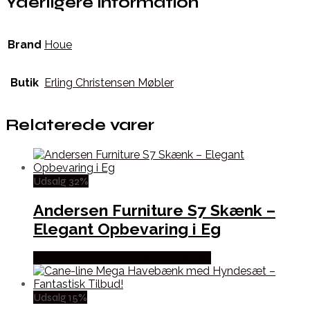
Yderligere information
Brand
Houe
Butik
Erling Christensen Møbler
Relaterede varer
Udsalg 32%
Andersen Furniture S7 Skænk –
Elegant Opbevaring i Eg
Købes hos Erling Christensen Møbler
Udsalg 15%