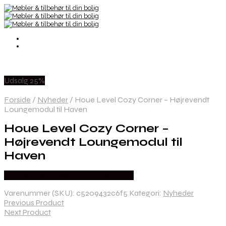
Udsalg 25%
Forside
/
Nyheder
/
Houe Level Cozy Corner – Højrevendt
Loungemodul til Haven
Houe Level Cozy Corner –
Højrevendt Loungemodul til
Haven
Købes hos Erling Christensen Møbler
Varenummer (SKU):
c5209432c6f5
Kategori:
Nyheder
Previous Product
Next Product