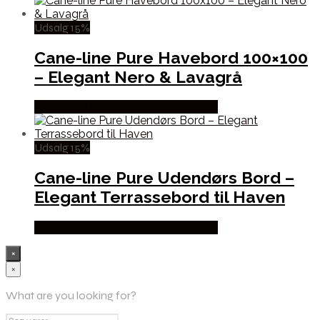
Udsalg 15%
Cane-line Pure Havebord 100×100
– Elegant Nero & Lavagrå
Købes hos Erling Christensen Møbler
Udsalg 15%
Cane-line Pure Udendørs Bord –
Elegant Terrassebord til Haven
Købes hos Erling Christensen Møbler
×
×
What are you looking for?