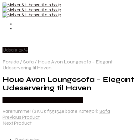
Udsalg 25%
Forside
/
Sofa
/
Houe Avon Loungesofa – Elegant
Udeservering til Haven
Houe Avon Loungesofa – Elegant
Udeservering til Haven
Købes hos Erling Christensen Møbler
Varenummer (SKU):
f55154eb9a1e
Kategori:
Sofa
Previous Product
Next Product
Beskrivelse