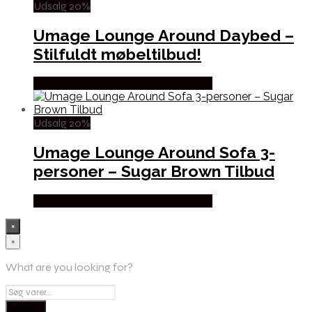
Udsalg 20%
Umage Lounge Around Daybed –
Stilfuldt møbeltilbud!
Købes hos Erling Christensen Møbler
Udsalg 20%
Umage Lounge Around Sofa 3-
personer – Sugar Brown Tilbud
Købes hos Erling Christensen Møbler
×
×
What are you looking for?