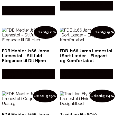
Købes hos Erling Christensen
Købes hos Erling Christensen
Møbler
Møbler
Udsalg 11%
Udsalg 15%
FDB Møbler J166 Jørna
FDB J166 Jørna Lænestol
Lænestol – Stilfuld
i Sort Læder – Elegant
Elegance til Dit Hjem
og Komfortabel
Købes hos Erling Christensen
Købes hos Erling Christensen
Møbler
Møbler
Udsalg 15%
Udsalg 24%
FDB Møbler J166 Jørna
Tradition Fly SC10