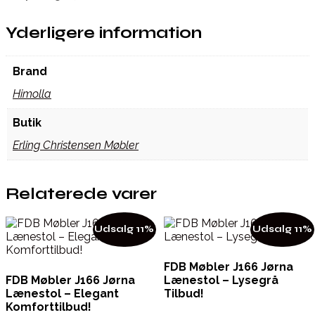
Yderligere information
Brand
Himolla
Butik
Erling Christensen Møbler
Relaterede varer
Udsalg 11%
Udsalg 11%
FDB Møbler J166 Jørna
FDB Møbler J166 Jørna
Lænestol – Lysegrå
Lænestol – Elegant
Tilbud!
Komforttilbud!