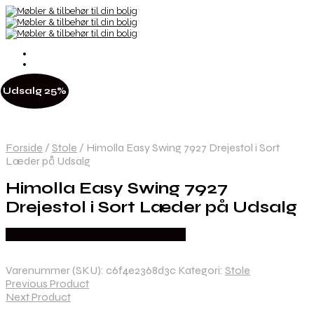
Udsalg 25%
Forside
/
Stole
/
Himolla Easy Swing 7927 Drejestol i Sort
Læder på Udsalg
Himolla Easy Swing 7927
Drejestol i Sort Læder på Udsalg
Købes hos Erling Christensen Møbler
Varenummer (SKU):
c6f4e2368d3c
Kategori:
Stole
Previous Product
Next Product