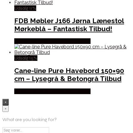
Udsalg 11%
FDB Møbler J166 Jørna Lænestol
Mørkeblå – Fantastisk Tilbud!
Købes hos Erling Christensen Møbler
Udsalg 15%
Cane-line Pure Havebord 150×90
cm – Lysegrå & Betongrå Tilbud
Købes hos Erling Christensen Møbler
×
×
What are you looking for?