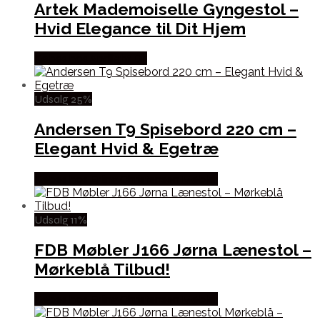
Artek Mademoiselle Gyngestol –
Hvid Elegance til Dit Hjem
Købes hos Andlight Dk
Udsalg 25%
Andersen T9 Spisebord 220 cm –
Elegant Hvid & Egetræ
Købes hos Erling Christensen Møbler
Udsalg 11%
FDB Møbler J166 Jørna Lænestol –
Mørkeblå Tilbud!
Købes hos Erling Christensen Møbler