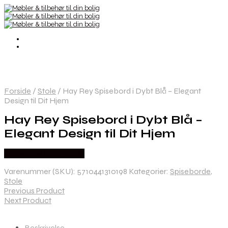
Forside
/
Stole
/
Hay Rey Spisebord i Dybt Blå – Elegant
Design til Dit Hjem
Hay Rey Spisebord i Dybt Blå –
Elegant Design til Dit Hjem
Købes hos Andlight Dk
Varenummer (SKU):
5710441310198
Kategorier:
Spiseborde
,
Stole
Previous Product
Next Product
Beskrivelse