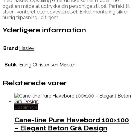
Med Haslev Opstilling G får du ikke kun et møbel, men
også en måde at udtrykke din personlige stil på. Perfekt til
stuen, kontoret eller soveværelset. Enkel montering sikrer
hurtig tilpasning i dit hjem
Yderligere information
Brand
Haslev
Butik
Erling Christensen Møbler
Relaterede varer
Udsalg 15%
Cane-line Pure Havebord 100×100
– Elegant Beton Grå Design