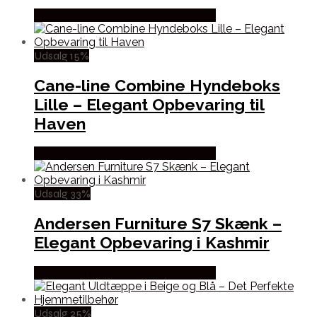
Købes hos Erling Christensen Møbler
Udsalg 15%
Cane-line Combine Hyndeboks
Lille – Elegant Opbevaring til
Haven
Købes hos Erling Christensen Møbler
Udsalg 33%
Andersen Furniture S7 Skænk –
Elegant Opbevaring i Kashmir
Købes hos Erling Christensen Møbler
Udsalg 25%