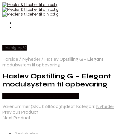
Udsalg 25%
Forside
/
Nyheder
/
Haslev Opstilling G – Elegant
modulsystem til opbevaring
Haslev Opstilling G – Elegant
modulsystem til opbevaring
Købes hos Erling Christensen Møbler
Varenummer (SKU):
686c03f4deaf
Kategori:
Nyheder
Previous Product
Next Product
Beskrivelse