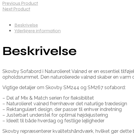
Previous Product
Next Product
Beskrivelse
Yderligere information
Beskrivelse
Skovby Sofabord i Naturolieret Valnød er en essentiel tilføj
opholdsrummet. Den naturolierede valnød skaber en varm
Vigtige detaljer om Skovby SM244 og SM267 sofabord:
– Del af Mix & Match serien for fleksibilitet
– Naturolieret valnød fremhæver det naturlige trædesign
– Rektangulært design, der passer til enhver indretning
– Justerbart understel for optimal højdejustering
– Ideelt til både hverdag og festlige lejligheder
Skovby repræsenterer kvalitetshåndværk, hvilket gør dette bor