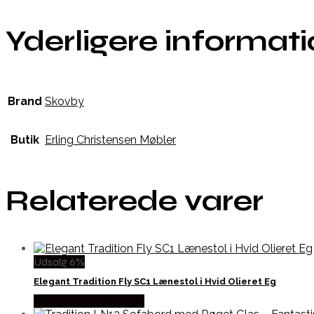
Yderligere informat
Brand
Skovby
Butik
Erling Christensen Møbler
Relaterede varer
Udsalg 6%
Elegant Tradition Fly SC1 Lænestol i Hvid Olieret Eg
Købes hos Andlight Dk