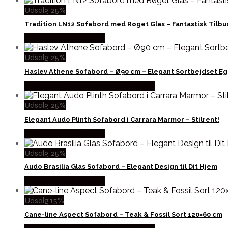
Udsalg 25%
Tradition LN12 Sofabord med Røget Glas – Fantastisk Tilbu
Købes hos Andlight Dk
Udsalg 25%
Haslev Athene Sofabord – Ø90 cm – Elegant Sortbejdset Eg
Købes hos Erling Christensen Møbler
Udsalg 25%
Elegant Audo Plinth Sofabord i Carrara Marmor – Stilrent!
Købes hos Andlight Dk
Udsalg 25%
Audo Brasilia Glas Sofabord – Elegant Design til Dit Hjem
Købes hos Andlight Dk
Udsalg 15%
Cane-line Aspect Sofabord – Teak & Fossil Sort 120×60 cm