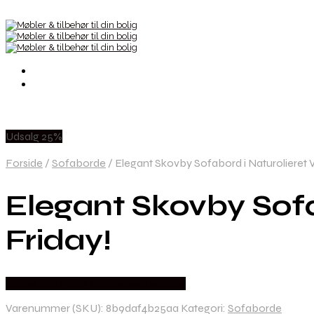
Udsalg 25%
Forside
/
Sofaborde
/
Elegant Skovby Sofabord i Naturolieret V
Elegant Skovby Sofa
Friday!
Købes hos Erling Christensen Møbler
Varenummer (SKU):
8b9daf4b25aa
Kategori:
Sofaborde