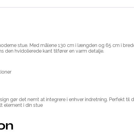
n moderne stue. Med målene 130 cm i længden og 65 cm i bred
ns den hvidolierede kant tilfører en varm detalje.
tioner
n gør det nemt at integrere i enhver indretning. Perfekt til da
t element i din stue
ion