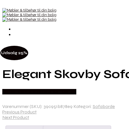
Udsalg 25%
Elegant Skovby Sofa
Købes hos Erling Christensen Møbler
Varenummer (SKU):
39c951b878e9
Kategori:
Sofaborde
Previous Product
Next Product