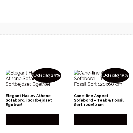
Udsalg 25%
Udsalg 15%
Elegant Haslev Athene
Cane-line Aspect
Sofabord i Sortbejdset
Sofabord – Teak & Fossil
Egetræ!
Sort 120×60 cm
Købes hos Erling
Købes hos Erling
Christensen Møbler
Christensen Møbler