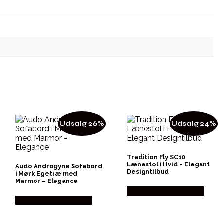
Udsalg 26%
Udsalg 24%
Tradition Fly SC10
Lænestol i Hvid – Elegant
Audo Androgyne Sofabord
Designtilbud
i Mørk Egetræ med
Marmor – Elegance
Købes hos Andlight Dk
Købes hos Andlight Dk