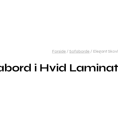
Forside
/
Sofaborde
/
Elegant Skovb
bord i Hvid Laminat