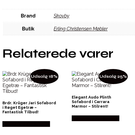
Brand
Skovby
Butik
Erling Christensen Møbler
Relaterede varer
Udsalg 18%
Udsalg 25%
Elegant Audo Plinth
Sofabord i Carrara
Brdr. Krüger Jari Sofabord
Marmor – Stilrent!
i Røget Egetræ –
Fantastisk Tilbud!
Købes hos Andlight Dk
Købes hos Andlight Dk