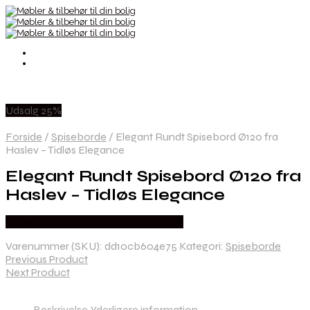
Udsalg 25%
Forside
/
Spiseborde
/
Elegant Rundt Spisebord Ø120 fra
Haslev – Tidløs Elegance
Elegant Rundt Spisebord Ø120 fra
Haslev – Tidløs Elegance
Købes hos Erling Christensen Møbler
Varenummer (SKU):
dd10cb604e75
Kategori:
Spiseborde
Previous Product
Next Product
Beskrivelse
Yderligere information