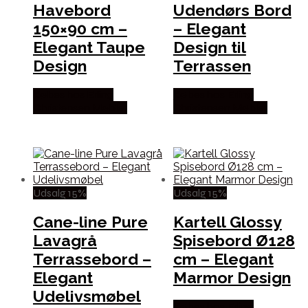
Havebord
Udendørs Bord
150×90 cm –
– Elegant
Elegant Taupe
Design til
Design
Terrassen
Købes hos Erling
Købes hos Erling
Christensen Møbler
Christensen Møbler
Udsalg 15%
Udsalg 15%
Cane-line Pure
Kartell Glossy
Lavagrå
Spisebord Ø128
Terrassebord –
cm – Elegant
Elegant
Marmor Design
Udelivsmøbel
Købes hos Erling