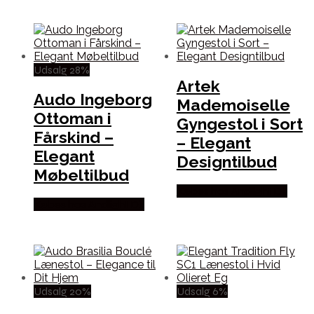
Udsalg 28%
Artek
Audo Ingeborg
Mademoiselle
Ottoman i
Gyngestol i Sort
Fårskind –
– Elegant
Elegant
Designtilbud
Møbeltilbud
Købes hos Andlight Dk
Købes hos Andlight Dk
Udsalg 20%
Udsalg 6%