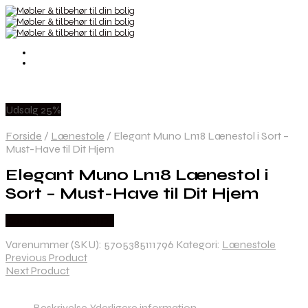
Udsalg 25%
Forside
/
Lænestole
/
Elegant Muno Ln18 Lænestol i Sort –
Must-Have til Dit Hjem
Elegant Muno Ln18 Lænestol i
Sort – Must-Have til Dit Hjem
Købes hos Andlight Dk
Varenummer (SKU):
5705385111796
Kategori:
Lænestole
Previous Product
Next Product
Beskrivelse
Yderligere information