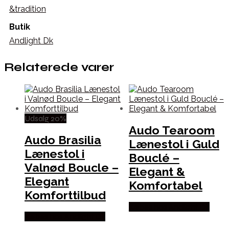
&tradition
Butik
Andlight Dk
Relaterede varer
Udsalg 20%
Audo Tearoom
Audo Brasilia
Lænestol i Guld
Lænestol i
Bouclé –
Valnød Boucle –
Elegant &
Elegant
Komfortabel
Komforttilbud
Købes hos Andlight Dk
Købes hos Andlight Dk