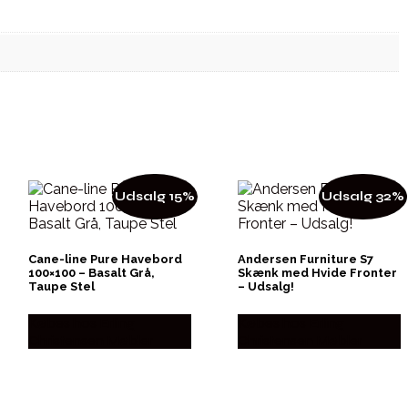
Udsalg 15%
Udsalg 32%
Cane-line Pure Havebord
Andersen Furniture S7
100×100 – Basalt Grå,
Skænk med Hvide Fronter
Taupe Stel
– Udsalg!
Købes hos Erling
Købes hos Erling
Christensen Møbler
Christensen Møbler