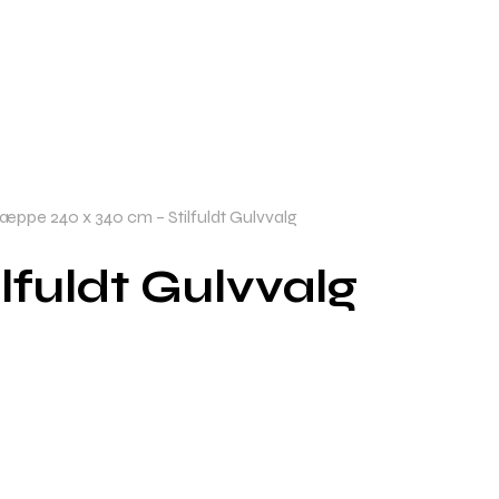
æppe 240 x 340 cm – Stilfuldt Gulvvalg
lfuldt Gulvvalg