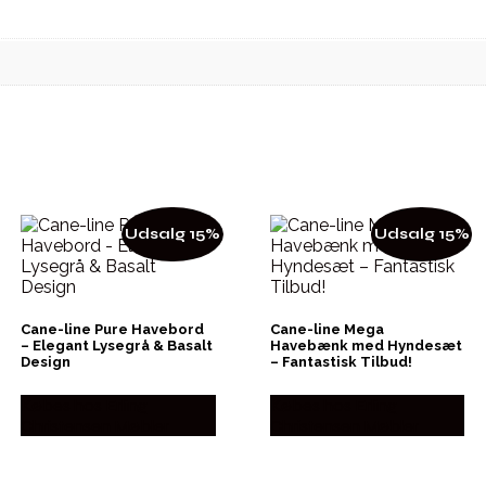
Udsalg 15%
Udsalg 15%
Cane-line Pure Havebord
Cane-line Mega
– Elegant Lysegrå & Basalt
Havebænk med Hyndesæt
Design
– Fantastisk Tilbud!
Købes hos Erling
Købes hos Erling
Christensen Møbler
Christensen Møbler