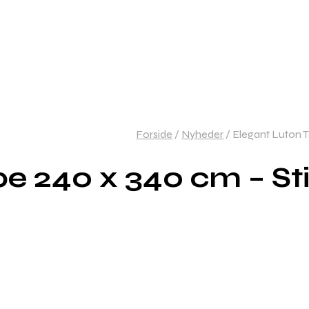
Forside
/
Nyheder
/
Elegant Luton T
 240 x 340 cm – Sti