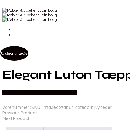
Udsalg 25%
Elegant Luton Tæppe
Købes hos Erling Christensen Møbler
Varenummer (SKU):
37a4ec27ab63
Kategori:
Nyheder
Previous Product
Next Product