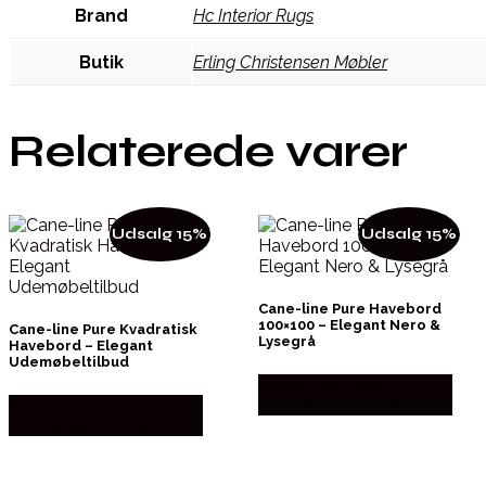
Brand
Hc Interior Rugs
Butik
Erling Christensen Møbler
Relaterede varer
Udsalg 15%
Udsalg 15%
Cane-line Pure Havebord
100×100 – Elegant Nero &
Cane-line Pure Kvadratisk
Lysegrå
Havebord – Elegant
Udemøbeltilbud
Købes hos Erling
Købes hos Erling
Christensen Møbler
Christensen Møbler