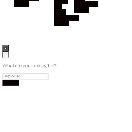
Købes
Møbler
Christensen
hos
Møbler
Erling
Christensen
Møbler
×
×
What are you looking for?