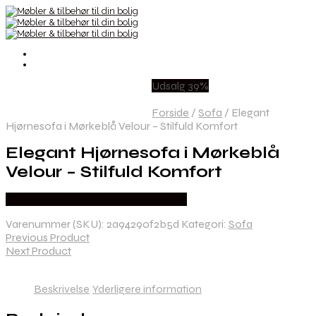
Udsalg 39%
Forside
/
Sofa
/
Elegant
Hjørnesofa i Mørkeblå Velour – Stilfuld Komfort
Elegant Hjørnesofa i Mørkeblå
Velour – Stilfuld Komfort
Købes hos Erling Christensen Møbler
Varenummer (SKU):
2a94290f2b5d
Kategori:
Sofa
Previous Product
Next Product
Beskrivelse
Yderligere information