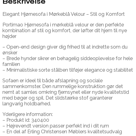
Beskrivelse
Elegant Hjørnesofa i Mørkeblå Velour – Stil og Komfort
Portimao Hjørnesofa i mørkeblå velour er den perfekte
kombination af stil og komfort, der løfter dit hjem til nye
højder
– Open-end design giver dig frihed til at indrette som du
ønsker
– Brede hynder sikrer en behagelig siddeoplevelse for hele
familien
– Minimalistiske sorte stålben tilføjer elegance og stabilitet
Sofaen er ideel til både afslapning og sociale
sammenkomster. Den rummelige konstruktion gør det
nemt at samles omkring fjernsynet eller nyde kvalitetstid
med bøger og spil. Det slidstærke stof garanterer
langvarig holdbarhed.
Yderligere information:
– Produkt id: 340400
– Højrevendt version passer perfekt ind i dit rum
– En del af Erling Christensen Møblers kvalitetsudvalg