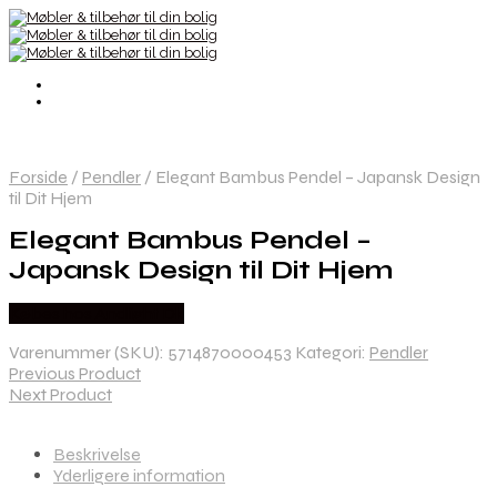
Forside
/
Pendler
/
Elegant Bambus Pendel – Japansk Design
til Dit Hjem
Elegant Bambus Pendel –
Japansk Design til Dit Hjem
Købes hos Andlight Dk
Varenummer (SKU):
5714870000453
Kategori:
Pendler
Previous Product
Next Product
Beskrivelse
Yderligere information