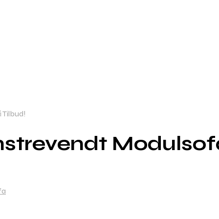
 Tilbud!
strevendt Modulsofa
fa