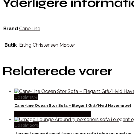
Yderligere informat
Brand
Cane-line
Butik
Erling Christensen Møbler
Relaterede varer
Udsalg 15%
Cane-line Ocean Stor Sofa – Elegant Grå/Hvid Havemøbel
Købes hos Erling Christensen Møbler
Udsalg 20%
Umage Lounge Around 3-personers sofa i elegant egetræ