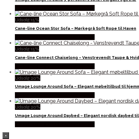
Købes hos Erling Christensen Møbler
Udsalg 15%
Cane-line Ocean Stor Sofa – Mørkegrå Soft Rope til Haven
Købes hos Erling Christensen Møbler
Udsalg 15%
Cane-line Connect Chaiselong – Venstrevendt Taupe & Hvi
Købes hos Erling Christensen Møbler
Udsalg 20%
Umage Lounge Around Sofa – Elegant møbeltilbud til hjem
Købes hos Erling Christensen Møbler
Udsalg 20%
Umage Lounge Around Daybed – Elegant nordisk daybed ti
Købes hos Erling Christensen Møbler
×