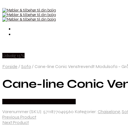
Udsalg 15%
Forside
/
Sofa
/
Cane-line Conic Venstrevendt Modulsofa – Grå
Cane-line Conic Ven
Købes hos Erling Christensen Møbler
Varenummer (SKU):
5711877049560
Kategorier:
Chaiselong
,
So
Previous Product
Next Product