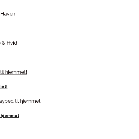
d
met!
l hjemmet