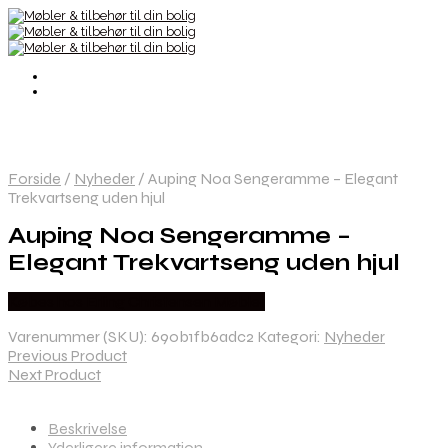
Forside
/
Nyheder
/
Auping Noa Sengeramme – Elegant
Trekvartseng uden hjul
Auping Noa Sengeramme –
Elegant Trekvartseng uden hjul
Købes hos Erling Christensen Møbler
Varenummer (SKU):
690b1fb6adc2
Kategori:
Nyheder
Previous Product
Next Product
Beskrivelse
Yderligere information