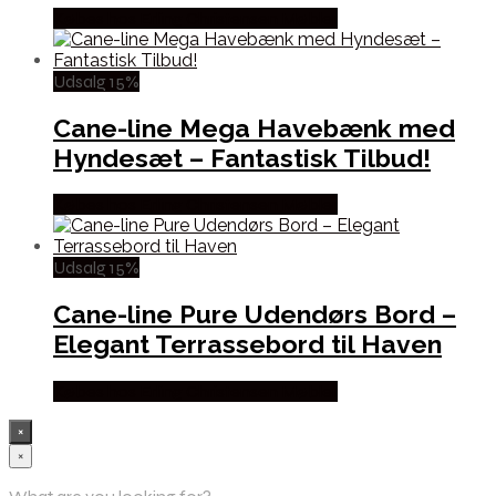
Købes hos Erling Christensen Møbler
Udsalg 15%
Cane-line Mega Havebænk med
Hyndesæt – Fantastisk Tilbud!
Købes hos Erling Christensen Møbler
Udsalg 15%
Cane-line Pure Udendørs Bord –
Elegant Terrassebord til Haven
Købes hos Erling Christensen Møbler
×
×