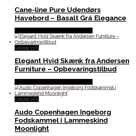
Cane-line Pure Udendørs
Havebord – Basalt Grå Elegance
Købes hos Erling Christensen Møbler
Udsalg 32%
Elegant Hvid Skænk fra Andersen
Furniture – Opbevaringstilbud
Købes hos Erling Christensen Møbler
Udsalg 28%
Audo Copenhagen Ingeborg
Fodskammel i Lammeskind
Moonlight