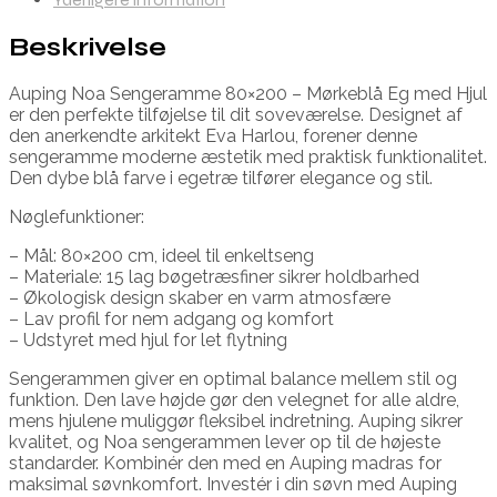
Beskrivelse
Auping Noa Sengeramme 80×200 – Mørkeblå Eg med Hjul
er den perfekte tilføjelse til dit soveværelse. Designet af
den anerkendte arkitekt Eva Harlou, forener denne
sengeramme moderne æstetik med praktisk funktionalitet.
Den dybe blå farve i egetræ tilfører elegance og stil.
Nøglefunktioner:
– Mål: 80×200 cm, ideel til enkeltseng
– Materiale: 15 lag bøgetræsfiner sikrer holdbarhed
– Økologisk design skaber en varm atmosfære
– Lav profil for nem adgang og komfort
– Udstyret med hjul for let flytning
Sengerammen giver en optimal balance mellem stil og
funktion. Den lave højde gør den velegnet for alle aldre,
mens hjulene muliggør fleksibel indretning. Auping sikrer
kvalitet, og Noa sengerammen lever op til de højeste
standarder. Kombinér den med en Auping madras for
maksimal søvnkomfort. Investér i din søvn med Auping