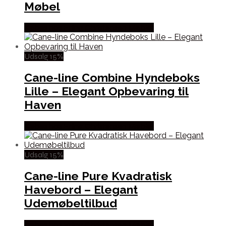
Møbel
Købes hos Erling Christensen Møbler
Udsalg 15%
Cane-line Combine Hyndeboks
Lille – Elegant Opbevaring til
Haven
Købes hos Erling Christensen Møbler
Udsalg 15%
Cane-line Pure Kvadratisk
Havebord – Elegant
Udemøbeltilbud
Købes hos Erling Christensen Møbler