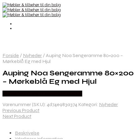
Forside
/
Nyheder
/
Auping Noa Sengeramme 80×200 –
Mørkeblå Eg med Hjul
Auping Noa Sengeramme 80×200
– Mørkeblå Eg med Hjul
Købes hos Erling Christensen Møbler
Varenummer (SKU):
4d74e983a374
Kategori:
Nyheder
Previous Product
Next Product
Beskrivelse
Yderligere information