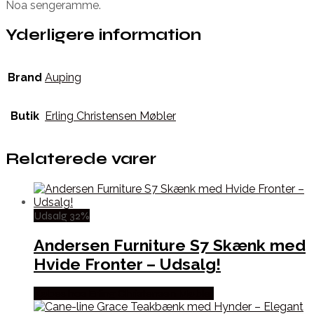
Noa sengeramme.
Yderligere information
Brand
Auping
Butik
Erling Christensen Møbler
Relaterede varer
Udsalg 32%
Andersen Furniture S7 Skænk med
Hvide Fronter – Udsalg!
Købes hos Erling Christensen Møbler