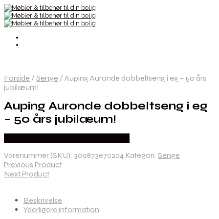
Forside
/
Senge
/
Auping Auronde dobbeltseng i eg – 50 års
jubilæum!
Auping Auronde dobbeltseng i eg
– 50 års jubilæum!
Købes hos Erling Christensen Møbler
Varenummer (SKU):
309873e7c2a4
Kategori:
Senge
Previous Product
Next Product
Beskrivelse
Yderligere information