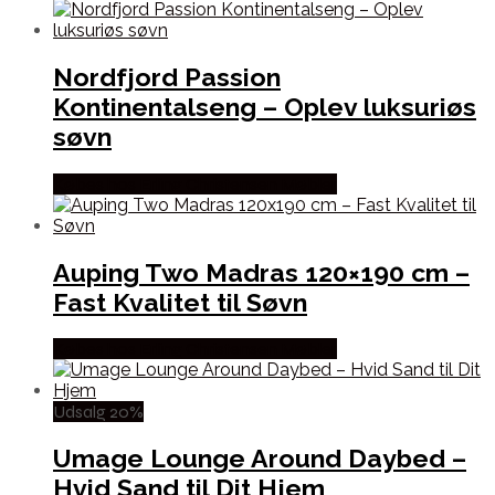
Nordfjord Passion
Kontinentalseng – Oplev luksuriøs
søvn
Købes hos Erling Christensen Møbler
Auping Two Madras 120×190 cm –
Fast Kvalitet til Søvn
Købes hos Erling Christensen Møbler
Udsalg 20%
Umage Lounge Around Daybed –
Hvid Sand til Dit Hjem