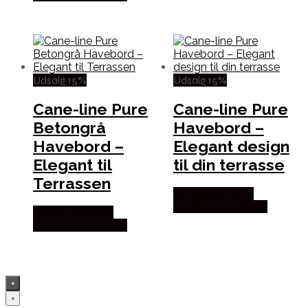
Udsalg 15%
Udsalg 15%
Cane-line Pure
Cane-line Pure
Betongrå
Havebord –
Havebord –
Elegant design
Elegant til
til din terrasse
Terrassen
Købes hos Erling
Christensen Møbler
Købes hos Erling
Christensen Møbler
×
×