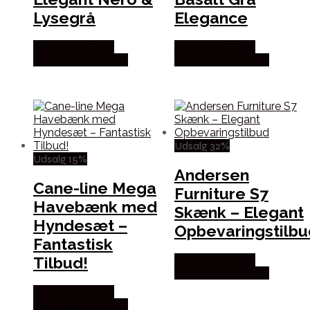
Lysegrå
Elegance
Købes hos Erling
Købes hos Erling
Christensen Møbler
Christensen Møbler
Udsalg 32%
Udsalg 15%
Andersen
Cane-line Mega
Furniture S7
Havebænk med
Skænk – Elegant
Hyndesæt –
Opbevaringstilbu
Fantastisk
Tilbud!
Købes hos Erling
Christensen Møbler
Købes hos Erling
Christensen Møbler