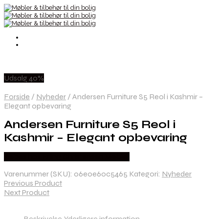
Udsalg 40%
Forside
/
Nyheder
/
Andersen Furniture S5 Reol i Kashmir –
Elegant opbevaring
Andersen Furniture S5 Reol i
Kashmir – Elegant opbevaring
Købes hos Erling Christensen Møbler
Varenummer (SKU):
06e0e60c5465
Kategori:
Nyheder
Previous Product
Next Product
Beskrivelse
Yderligere information