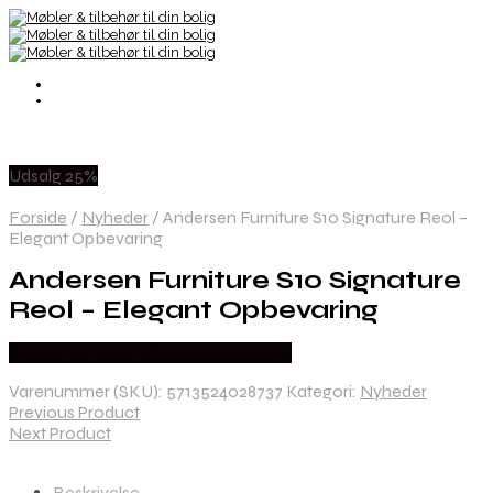
Udsalg 25%
Forside
/
Nyheder
/
Andersen Furniture S10 Signature Reol –
Elegant Opbevaring
Andersen Furniture S10 Signature
Reol – Elegant Opbevaring
Købes hos Erling Christensen Møbler
Varenummer (SKU):
5713524028737
Kategori:
Nyheder
Previous Product
Next Product
Beskrivelse