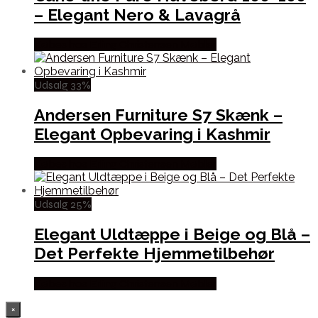
– Elegant Nero & Lavagrå
Købes hos Erling Christensen Møbler
Udsalg 33%
Andersen Furniture S7 Skænk –
Elegant Opbevaring i Kashmir
Købes hos Erling Christensen Møbler
Udsalg 25%
Elegant Uldtæppe i Beige og Blå –
Det Perfekte Hjemmetilbehør
Købes hos Erling Christensen Møbler
×