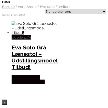
Filter
Forside
/
Vare Brand
/
Eva Solo Furniture
Viser 1 resultat
Udsalg 40%
Eva Solo Grå
Lænestol –
Udstillingsmodel
Tilbud!
Købes hos Erling
Christensen Møbler
×