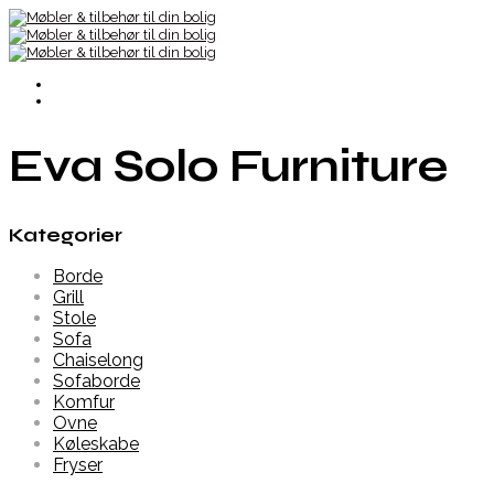
Eva Solo Furniture
Kategorier
Borde
Grill
Stole
Sofa
Chaiselong
Sofaborde
Komfur
Ovne
Køleskabe
Fryser