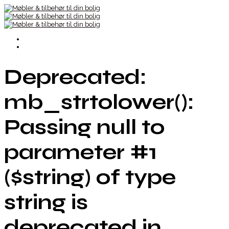
Deprecated:
mb_strtolower():
Passing null to
parameter #1
($string) of type
string is
deprecated in