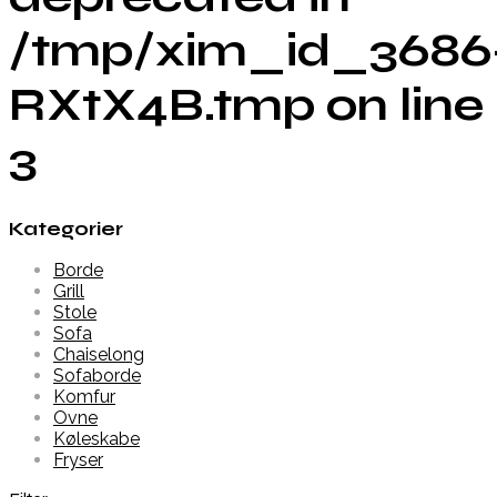
/tmp/xim_id_3686
RXtX4B.tmp on line
3
Kategorier
Borde
Grill
Stole
Sofa
Chaiselong
Sofaborde
Komfur
Ovne
Køleskabe
Fryser