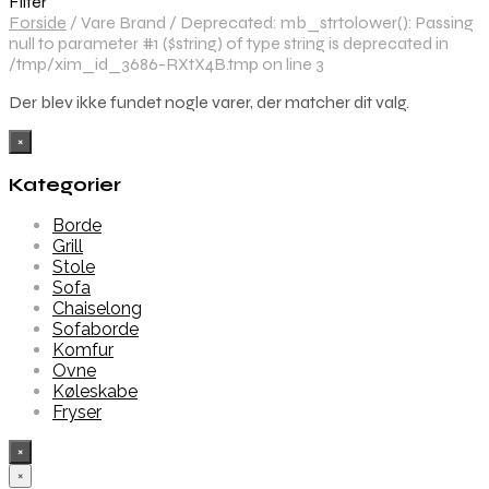
Filter
Forside
/
Vare Brand
/
Deprecated: mb_strtolower(): Passing
null to parameter #1 ($string) of type string is deprecated in
/tmp/xim_id_3686-RXtX4B.tmp on line 3
Der blev ikke fundet nogle varer, der matcher dit valg.
×
Kategorier
Borde
Grill
Stole
Sofa
Chaiselong
Sofaborde
Komfur
Ovne
Køleskabe
Fryser
×
×