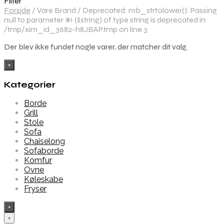
Filter
Forside
/
Vare Brand
/
Deprecated: mb_strtolower(): Passing
null to parameter #1 ($string) of type string is deprecated in
/tmp/xim_id_3682-h8JBAP.tmp on line 3
Der blev ikke fundet nogle varer, der matcher dit valg.
×
Kategorier
Borde
Grill
Stole
Sofa
Chaiselong
Sofaborde
Komfur
Ovne
Køleskabe
Fryser
×
×