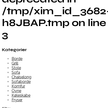
/tmp/xim_id_3682
h8JBAP.tmp on line
3
Kategorier
Borde
Grill
Stole
Sofa
Chaiselong
Sofaborde
Komfur
Ovne
Køleskabe
Fryser