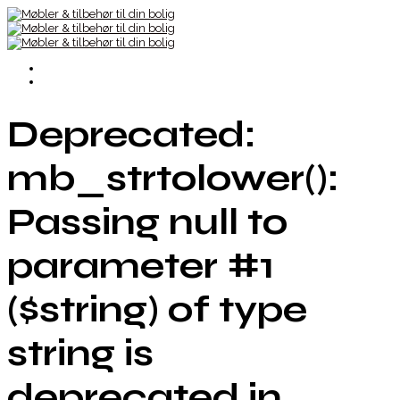
Deprecated:
mb_strtolower():
Passing null to
parameter #1
($string) of type
string is
deprecated in