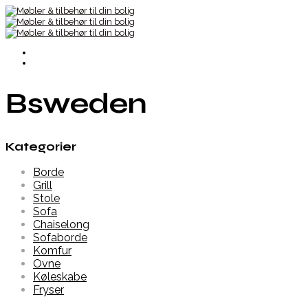
Bsweden
Kategorier
Borde
Grill
Stole
Sofa
Chaiselong
Sofaborde
Komfur
Ovne
Køleskabe
Fryser