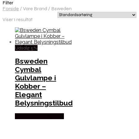
Filter
Forside
/
Vare Brand
/
Bsweden
Viser 1 resultat
Udsalg 5%
Bsweden
Cymbal
Gulvlampe i
Kobber –
Elegant
Belysningstilbud
Købes hos Andlight Dk